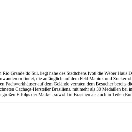
 Rio Grande do Sul, liegt nahe des Städtchens Ivoti die Weber Haus De
wanderern findet, die anfänglich auf dem Feld Maniok und Zuckerrohr a
chen Fachwerkhäuser auf dem Gelände verraten dem Besucher bereits di
chneten Cachaça-Hersteller Brasiliens, mit mehr als 30 Medaillen bei
s großen Erfolgs der Marke - sowohl in Brasilien als auch in Teilen Eu