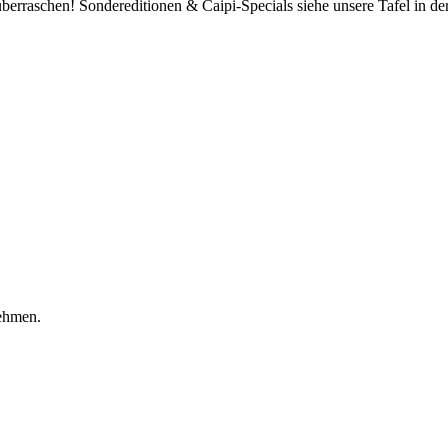
überraschen! Sondereditionen & Caipi-Specials siehe unsere Tafel in de
nehmen.