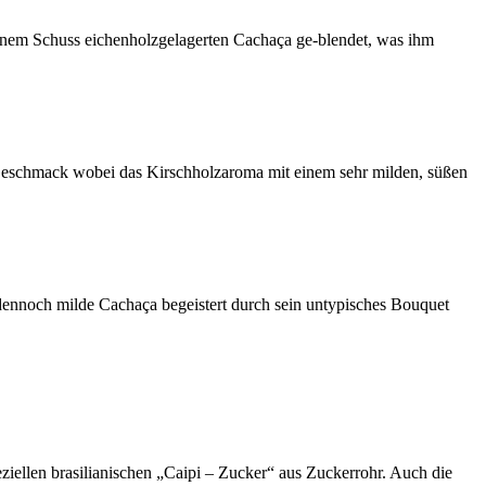
 einem Schuss eichenholzgelagerten Cachaça ge-blendet, was ihm
n Geschmack wobei das Kirschholzaroma mit einem sehr milden, süßen
dennoch milde Cachaça begeistert durch sein untypisches Bouquet
iellen brasilianischen „Caipi – Zucker“ aus Zuckerrohr. Auch die